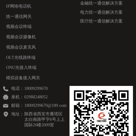
金融统一通信解决方案
IP网络电话机
电力统一通信解决方案
统一通信网关
医疗统一通信解决方案
视频会议终端
视频会议摄像机
视频会议麦克风
OLT光线路终端
ONU光接入终端
模拟设备接入网关
电话：
18009299670
座机：
02988248052
邮箱：
18009299670@189.com
地址：
陕西省西安市雁塔区
太白南路甲字6号上上
国际26楼2609室