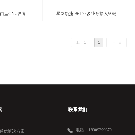
路由型ONU设备
星网锐捷 B6140 多业务接入终端
上一页
1
下一页
案
联系我们
电话：
18009299670
通信解决方案