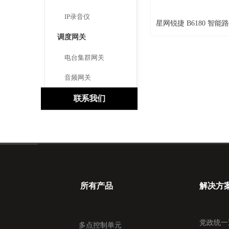
IP录音仪
星网锐捷 B6180 智能
调度网关
电台集群网关
音频网关
联系我们
所有产品
解决方
党政统一
多点控制单元