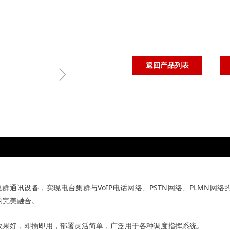
返回产品列表
ꁇ
群通讯设备，实现电台集群与VoIP电话网络、PSTN网络、PLMN网
的完美融合。
效果好，即插即用，部署灵活简单，广泛用于各种调度指挥系统。