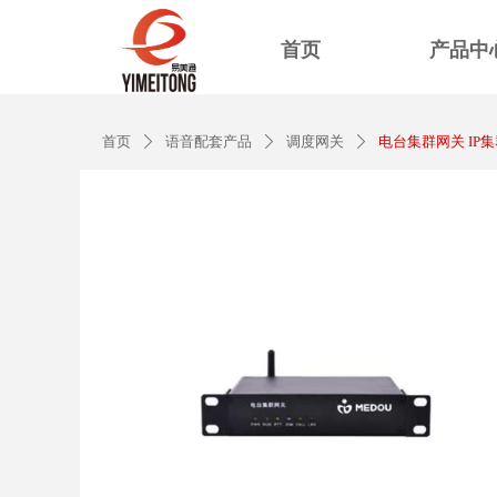
首页
产品中
首页
语音配套产品
调度网关
电台集群网关 IP
ꄲ
ꄲ
ꄲ