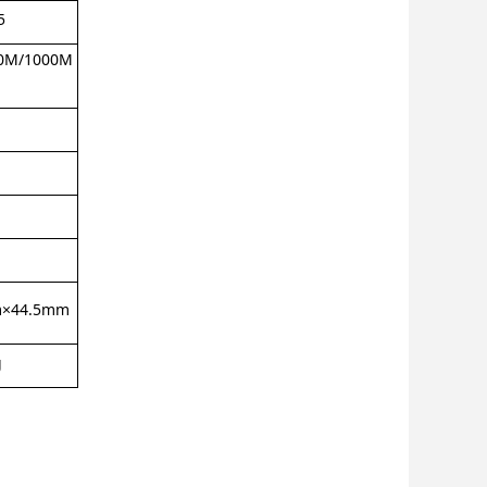
5
0M/1000M
×44.5mm
g