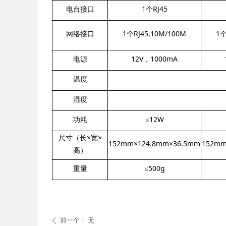
电台接口
1个RJ45
网络接口
1个RJ45,10M/100M
1个
电源
12V，1000mA
温度
湿度
功耗
≤12W
尺寸（长×宽×
152mm×124.8mm×36.5mm
152mm
高）
重量
≤500g
前一个：
无
ꄴ