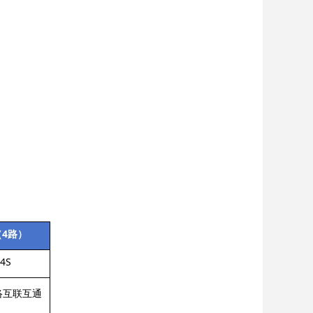
（4路）
4S
络互联互通