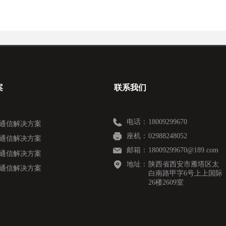
案
联系我们
电话：
18009299670
通信解决方案
座机：
02988248052
通信解决方案
邮箱：
18009299670@189.com
通信解决方案
地址：
陕西省西安市雁塔区太
通信解决方案
白南路甲字6号上上国际
26楼2609室